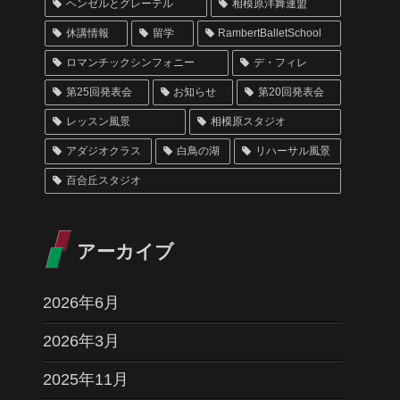
ヘンゼルとグレーテル
相模原洋舞連盟
休講情報
留学
RambertBalletSchool
ロマンチックシンフォニー
デ・フィレ
第25回発表会
お知らせ
第20回発表会
レッスン風景
相模原スタジオ
アダジオクラス
白鳥の湖
リハーサル風景
百合丘スタジオ
アーカイブ
2026年6月
2026年3月
2025年11月