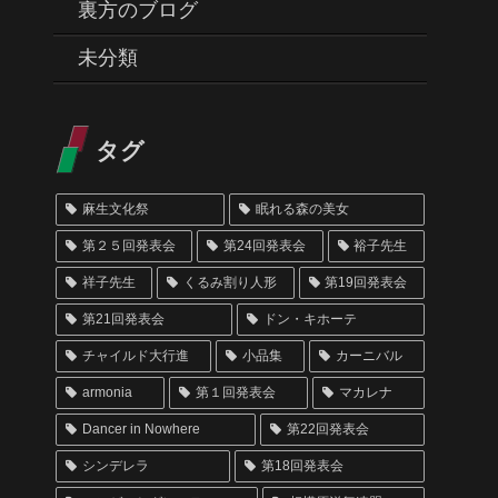
裏方のブログ
未分類
タグ
麻生文化祭
眠れる森の美女
第２５回発表会
第24回発表会
裕子先生
祥子先生
くるみ割り人形
第19回発表会
第21回発表会
ドン・キホーテ
チャイルド大行進
小品集
カーニバル
armonia
第１回発表会
マカレナ
Dancer in Nowhere
第22回発表会
シンデレラ
第18回発表会