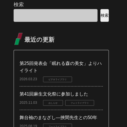
検索
検索
最近の更新
第25回発表会「眠れる森の美女」よりハ
イライト
2026.03.23
ビデオライブラリ
第41回麻生文化祭に参加しました
2025.11.03
おしらせ
フォトライブラリ
舞台袖のまなざし―挾間先生との50年
2025.08.19
フォトライブラリ